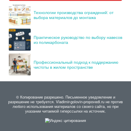
Технологии производства ограждений: от
выбора материалов до монтажа
Практическое руководство по выбору навесов
из поликарбоната
Профессиональный подход к поддержанию
чистоты в жилом пространстве
© Копирование разрешено. Письменное уведомление и
разрешение не требуется. Vladimir-golovin-propovedi.ru не против
любого использования материалов со своего сайта, но при
указании читаемой гиперссылки на источник.