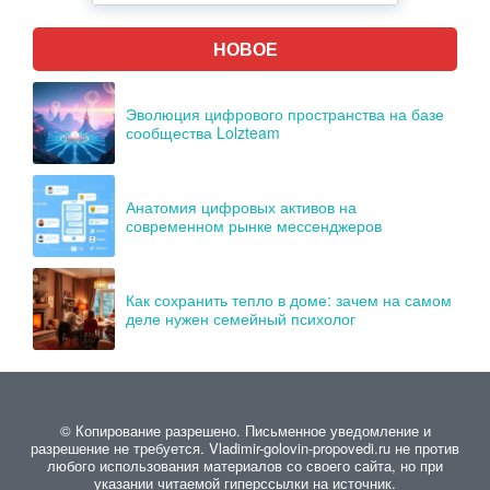
НОВОЕ
Эволюция цифрового пространства на базе
сообщества Lolzteam
Анатомия цифровых активов на
современном рынке мессенджеров
Как сохранить тепло в доме: зачем на самом
деле нужен семейный психолог
© Копирование разрешено. Письменное уведомление и
разрешение не требуется. Vladimir-golovin-propovedi.ru не против
любого использования материалов со своего сайта, но при
указании читаемой гиперссылки на источник.