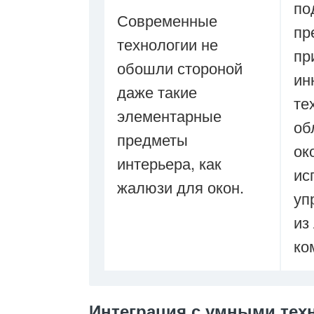
по
Современные
пр
технологии не
пр
обошли стороной
ин
даже такие
те
элементарные
об
предметы
ок
интерьера, как
ис
жалюзи для окон.
уп
из
ко
Интеграция с умными тех