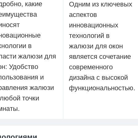
дробно, какие
Одним из ключевых
еимущества
аспектов
иносят
инновационных
новационные
технологий в
хнологии в
жалюзи для окон
ласти жалюзи для
является сочетание
он: Удобство
современного
пользования и
дизайна с высокой
равления жалюзи
функциональностью.
 любой точки
мнаты.
нологиями