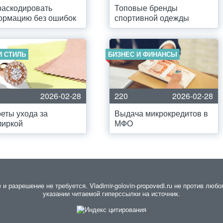
раскодировать
Топовые бренды
ормацию без ошибок
спортивной одежды
И СТИЛЬ
БИЗНЕС И ФИНАНСЫ
2026-02-28
220
2026-02-28
еты ухода за
Выдача микрокредитов в
лиркой
МФО
разрешение не требуется. Vladimir-golovin-propovedi.ru не против любо
указании читаемой гиперссылки на источник.