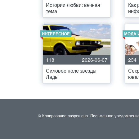
Истории любви: вечная
Как 
тема
инф
ИНТЕРЕСНОЕ
МОДА 
118
2026-06-07
234
Силовое поле звезды
Секр
Лады
юве
© Копирование разрешено. Письменное уведомление и 