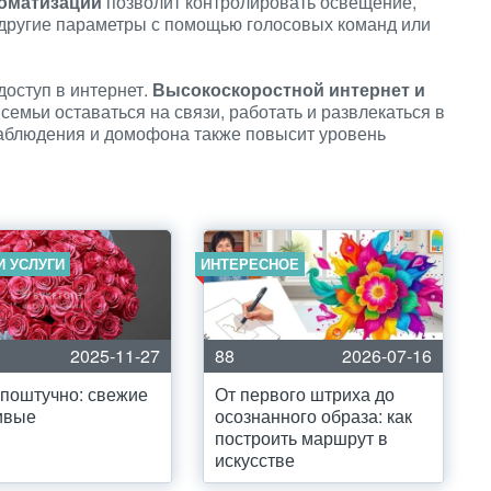
томатизации
позволит контролировать освещение,
 другие параметры с помощью голосовых команд или
доступ в интернет.
Высокоскоростной интернет и
семьи оставаться на связи, работать и развлекаться в
аблюдения и домофона также повысит уровень
И УСЛУГИ
ИНТЕРЕСНОЕ
2025-11-27
88
2026-07-16
поштучно: свежие
От первого штриха до
ивые
осознанного образа: как
построить маршрут в
искусстве