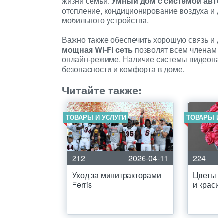
жизни семьи.
Умный дом с системой ав
отопление, кондиционирование воздуха и
мобильного устройства.
Важно также обеспечить хорошую связь и 
мощная Wi-Fi сеть
позволят всем членам 
онлайн-режиме. Наличие системы видеон
безопасности и комфорта в доме.
Читайте также:
ТОВАРЫ И УСЛУГИ
ТОВАРЫ 
212
2026-04-11
224
Уход за минитракторами
Цветы 
Ferris
и крас