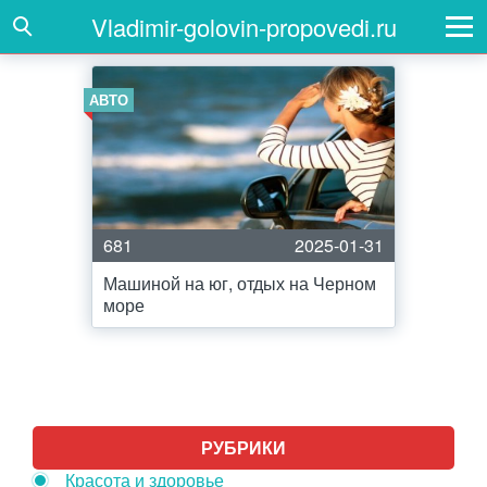
Vladimir-golovin-propovedi.ru
АВТО
681
2025-01-31
Машиной на юг, отдых на Черном
море
РУБРИКИ
Красота и здоровье