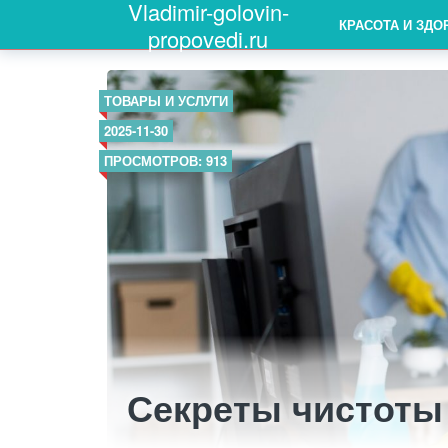
Vladimir-golovin-
КРАСОТА И ЗДО
propovedi.ru
ТОВАРЫ И УСЛУГИ
2025-11-30
ПРОСМОТРОВ: 913
Секреты чистоты