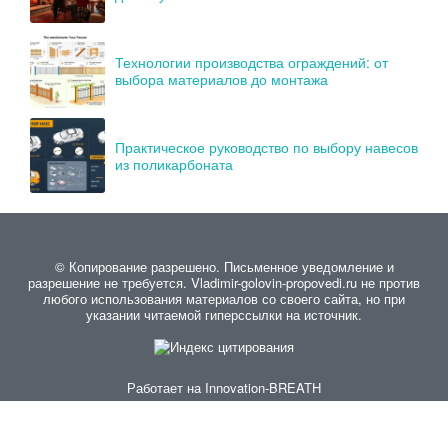
Технологии производства ограждений: от
выбора материалов до монтажа
Практическое руководство по выбору навесов
из поликарбоната
© Копирование разрешено. Письменное уведомление и
разрешение не требуется. Vladimir-golovin-propovedi.ru не против
любого использования материалов со своего сайта, но при
указании читаемой гиперссылки на источник.
Работает на
Innovation-BREATH