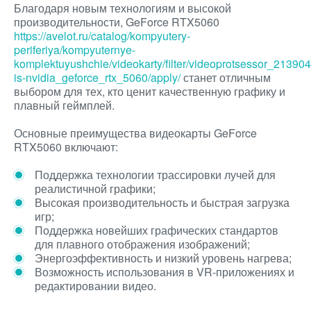
Благодаря новым технологиям и высокой
производительности, GeForce RTX5060
https://avelot.ru/catalog/kompyutery-
periferiya/kompyuternye-
komplektuyushchie/videokarty/filter/videoprotsessor_21390
is-nvidia_geforce_rtx_5060/apply/
станет отличным
выбором для тех, кто ценит качественную графику и
плавный геймплей.
Основные преимущества видеокарты GeForce
RTX5060 включают:
Поддержка технологии трассировки лучей для
реалистичной графики;
Высокая производительность и быстрая загрузка
игр;
Поддержка новейших графических стандартов
для плавного отображения изображений;
Энергоэффективность и низкий уровень нагрева;
Возможность использования в VR-приложениях и
редактировании видео.