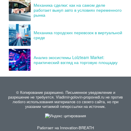
Механика сделки: как на самом деле
работает выкуп авто в условиях переменного
рынка
Механика городских перевозок в виртуальной
среде
Анализ экосистемы Lolzteam Market:
практический взгляд на торговую площадку
© Копирование разрешено. Письменное уведомление и
разрешение не требуется. Vladimir-golovin-propovedi.ru не против
любого использования материалов со своего сайта, но при
указании читаемой гиперссылки на источник.
Работает на
Innovation-BREATH