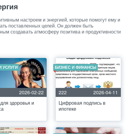
ергия
тивным настроем и энергией, которые помогут ему и
гать поставленных целей. Он должен быть
ым создавать атмосферу позитива и продуктивности
И УСЛУГИ
БИЗНЕС И ФИНАНСЫ
2026-02-22
222
2026-04-11
 для здоровья и
Цифровая подпись в
са
ипотеке