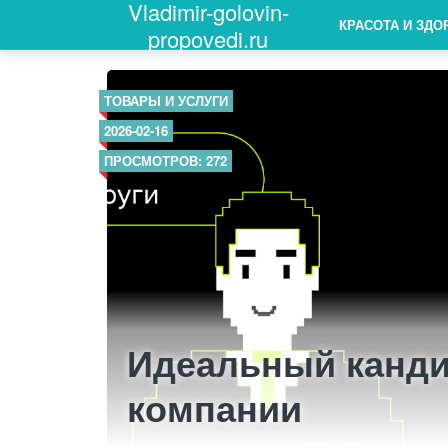
Vladimir-golovin-
КРАСОТА И ЗДО
propovedi.ru
ТОВАРЫ И УСЛУГИ
2026-02-16
ПРОСМОТРОВ: 272
Идеальный канди
компании