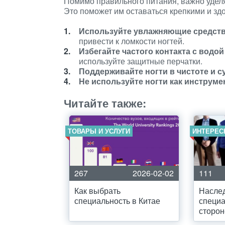
Помимо правильного питания, важно уделя
Это поможет им оставаться крепкими и зд
Используйте увлажняющие средства
привести к ломкости ногтей.
Избегайте частого контакта с водо
используйте защитные перчатки.
Поддерживайте ногти в чистоте и с
Не используйте ногти как инструме
Читайте также:
ТОВАРЫ И УСЛУГИ
ИНТЕРЕС
267
2026-02-02
111
Как выбрать
Насле
специальность в Китае
специа
сторон