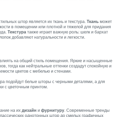
тильных штор является их ткань и текстура.
Ткань
может
гкости в помещении или плотной и тяжелой для придания
ида.
Текстура
также играет важную роль: шелк и бархат
лопок добавляют натуральности и легкости.
влиять на общий стиль помещения. Яркие и насыщенные
ов, тогда как нейтральные оттенки создадут спокойную и
емости цветов с мебелью и стенами.
ра подойдут белые шторы с черными деталями, а для
ки с цветочным принтом.
ание на их
дизайн
и
фурнитуру
. Современные тренды
классических однотонных штор до смелых графичных