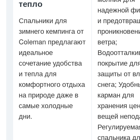
тепло
надежной фи
Спальники для
и предотвра
зимнего кемпинга от
проникновен
Coleman предлагают
ветра;
идеальное
Водоотталк
сочетание удобства
покрытие дл
и тепла для
защиты от вл
комфортного отдыха
снега; Удобн
на природе даже в
карман для
самые холодные
хранения це
дни.
вещей непод
Регулируема
спальника д