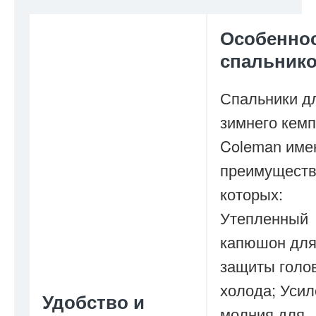
Особенно
спальник
Спальники д
зимнего кемп
Coleman име
преимуществ
которых:
Утепленный
капюшон дл
защиты голо
холода; Уси
Удобство и
молния для