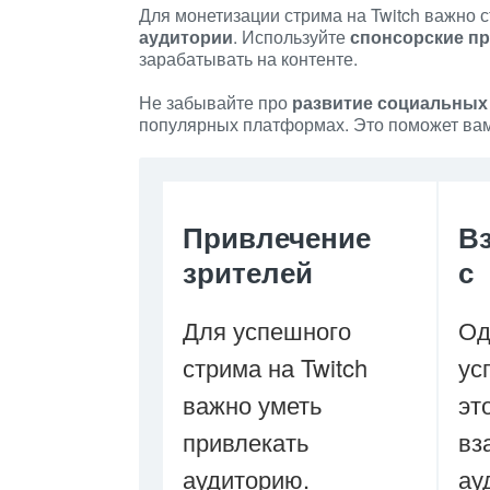
Для монетизации стрима на Twitch важно 
аудитории
. Используйте
спонсорские п
зарабатывать на контенте.
Не забывайте про
развитие социальных
популярных платформах. Это поможет вам
Привлечение
В
зрителей
с
Для успешного
Од
стрима на Twitch
ус
важно уметь
эт
привлекать
вз
аудиторию.
ау