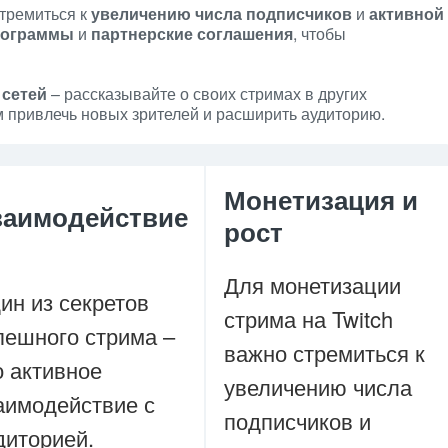
стремиться к
увеличению числа подписчиков
и
активной
рограммы
и
партнерские соглашения
, чтобы
 сетей
– рассказывайте о своих стримах в других
 привлечь новых зрителей и расширить аудиторию.
Монетизация и
заимодействие
рост
Для монетизации
ин из секретов
стрима на Twitch
пешного стрима –
важно стремиться к
о активное
увеличению числа
аимодействие с
подписчиков и
диторией.