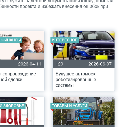
гут служить надежной документацией к коду, помогая
бенности проекта и избежать внесения ошибок при
И ФИНАНСЫ
ИНТЕРЕСНОЕ
2026-04-11
129
2026-06-07
н сопровождение
Будущее автомоек:
ной сделки
роботизированные
системы
 И ЗДОРОВЬЕ
ТОВАРЫ И УСЛУГИ