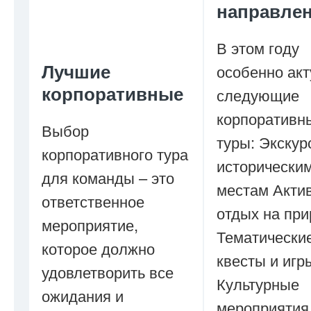
направле
В этом году
Лучшие
особенно ак
корпоративные
следующие
корпоративн
Выбор
туры: Экскур
корпоративного тура
исторически
для команды – это
местам Акти
ответственное
отдых на пр
мероприятие,
Тематически
которое должно
квесты и игр
удовлетворить все
Культурные
ожидания и
мероприятия