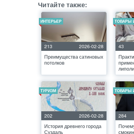
Читайте также:
ИНТЕРЬЕР
ТОВАРЫ 
213
2026-02-28
43
Преимущества сатиновых
Практи
потолков
приме
липоли
ТУРИЗМ
ТОВАРЫ 
202
2026-02-28
284
История древнего города
Почему
Суздаль
смокин