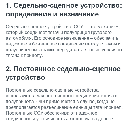
1. Седельно-сцепное устройство:
определение и назначение
Седельно-сцепное устройство (ССУ) – это механизм,
который соединяет тягач и полуприцеп грузового
автомобиля. Его основное назначение – обеспечить
надежное и безопасное соединение между тягачом и
полуприцепом, а также передавать тяговые усилия от
тягача к прицепу.
2. Постоянное седельно-сцепное
устройство
Постоянные седельно-сцепные устройства
используются для постоянного соединения тягача и
полуприцепа. Они применяются в случае, когда не
предполагается разъединение единицы тягач-прицеп.
Постоянные ССУ обеспечивают надежное
соединение и устойчивость автопоезда на дороге.