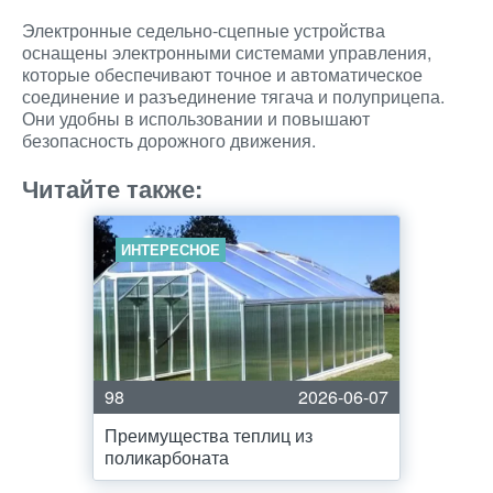
Электронные седельно-сцепные устройства
оснащены электронными системами управления,
которые обеспечивают точное и автоматическое
соединение и разъединение тягача и полуприцепа.
Они удобны в использовании и повышают
безопасность дорожного движения.
Читайте также:
ИНТЕРЕСНОЕ
98
2026-06-07
Преимущества теплиц из
поликарбоната