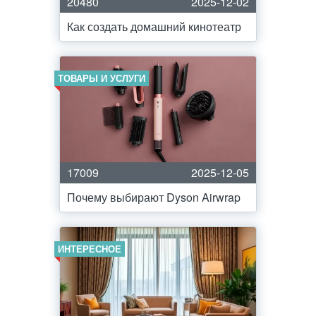
20480
2025-12-02
Как создать домашний кинотеатр
ТОВАРЫ И УСЛУГИ
17009
2025-12-05
Почему выбирают Dyson Airwrap
ИНТЕРЕСНОЕ